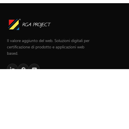
Il valore aggiunto del web. Soluzioni digitali per
certificazione di prodotto e applicazioni web
based.
MENU
Home
Team
Servizi
Prodotti
BuildAPP
FieldAPP
Hybrid Working
Blog