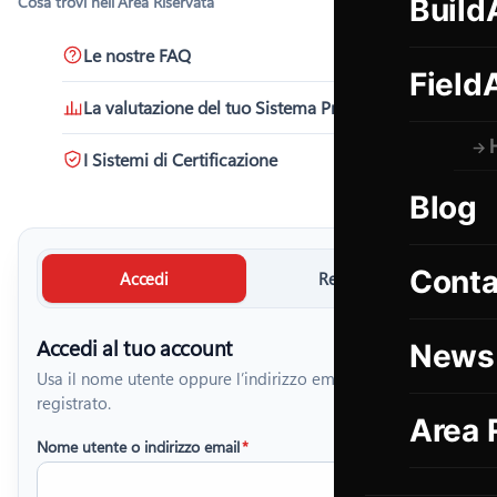
Cosa trovi nell’Area Riservata
Build
Le nostre FAQ
Field
La valutazione del tuo Sistema Produttivo
I Sistemi di Certificazione
Blog
Conta
Accedi
Registrati
Accedi al tuo account
News
Usa il nome utente oppure l’indirizzo email con cui ti sei
registrato.
Area 
Nome utente o indirizzo email
*