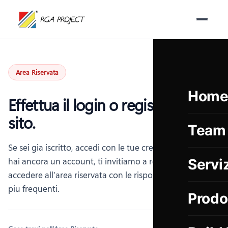
Salta al
contenuto
Area Riservata
Hom
Effettua il login o registrati al
sito.
Team
Se sei gia iscritto, accedi con le tue credenziali. Se non
hai ancora un account, ti invitiamo a registrarti per
Serviz
accedere all’area riservata con le risposte alle domande
piu frequenti.
Prodo