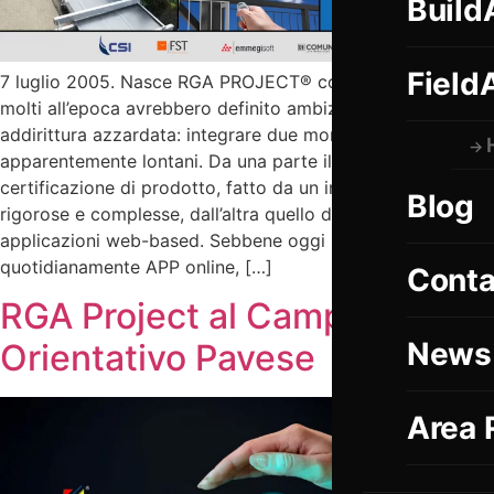
Build
Field
7 luglio 2005. Nasce RGA PROJECT® con un’idea che
molti all’epoca avrebbero definito ambiziosa, se non
addirittura azzardata: integrare due mondi
apparentemente lontani. Da una parte il mondo della
certificazione di prodotto, fatto da un insieme di norme
Blog
rigorose e complesse, dall’altra quello delle emergenti
applicazioni web-based. Sebbene oggi noi tutti utilizziamo
quotidianamente APP online, […]
Conta
RGA Project al Campus
News
Orientativo Pavese
Area 