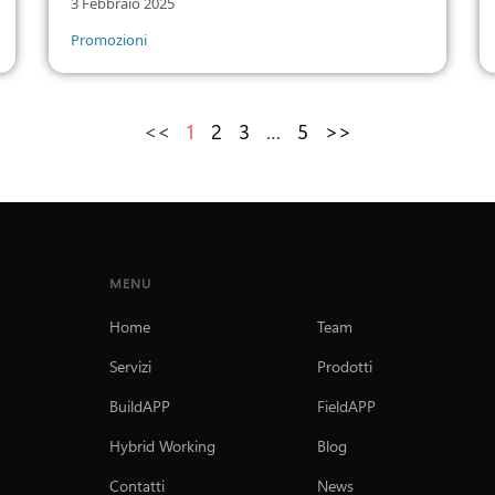
3 Febbraio 2025
Promozioni
<<
1
2
3
…
5
>>
MENU
Home
Team
Servizi
Prodotti
BuildAPP
FieldAPP
Hybrid Working
Blog
Contatti
News