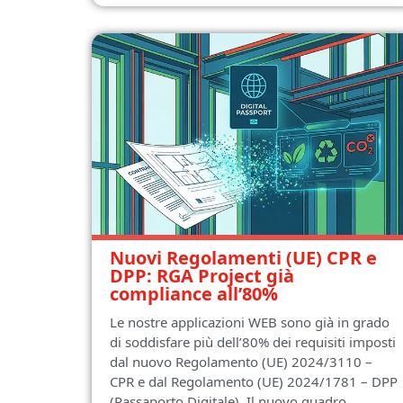
Nuovi Regolamenti (UE) CPR e
DPP: RGA Project già
compliance all’80%
Le nostre applicazioni WEB sono già in grado
di soddisfare più dell’80% dei requisiti imposti
dal nuovo Regolamento (UE) 2024/3110 –
CPR e dal Regolamento (UE) 2024/1781 – DPP
(Passaporto Digitale). Il nuovo quadro