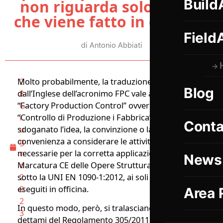
Build
non riguarda solo quello
che viene fatto in officina.
Field
di Antonio Abbiati
Molto probabilmente, la traduzione
2
Blog
dall’Inglese dell’acronimo FPC vale a dire
8
“Factory Production Control” ovvero il
G
“Controllo di Produzione i Fabbrica”, ha
i
Conta
sdoganato l’idea, la convinzione o la
u
convenienza a considerare le attività
g
necessarie per la corretta applicazione della
n
News
Marcatura CE delle Opere Strutturali ricadenti
o
sotto la UNI EN 1090-1:2012, ai soli controlli
2
eseguiti in officina.
0
Area 
2
In questo modo, però, si tralasciano tutti i
3
dettami del Regolamento 305/2011 (CPR) e