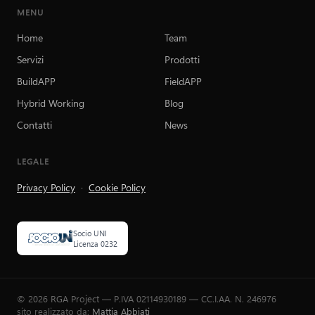
MENU
Home
Team
Servizi
Prodotti
BuildAPP
FieldAPP
Hybrid Working
Blog
Contatti
News
LEGALE
Privacy Policy
·
Cookie Policy
Socio UNI
Licenza 0232
© 2026 RGA Project — P.IVA 02114930189 — CC.I.AA. N. 246976
sito realizzato da:
Mattia Abbiati