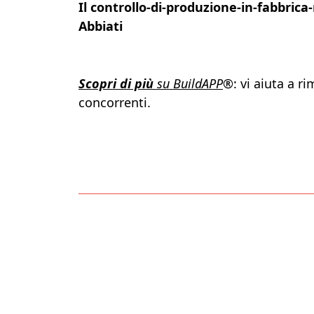
Il controllo-di-produzione-in-fabbric
Abbiati
Scopri di più
su BuildAPP
®
: vi aiuta a 
concorrenti.