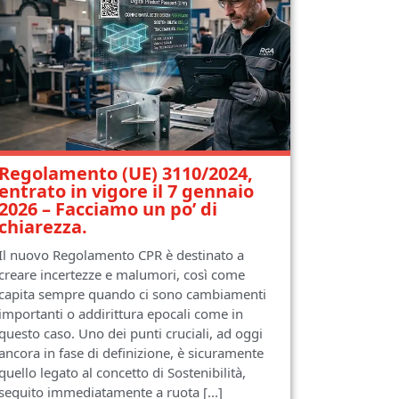
Regolamento (UE) 3110/2024,
entrato in vigore il 7 gennaio
2026 – Facciamo un po’ di
chiarezza.
Il nuovo Regolamento CPR è destinato a
creare incertezze e malumori, così come
capita sempre quando ci sono cambiamenti
importanti o addirittura epocali come in
questo caso. Uno dei punti cruciali, ad oggi
ancora in fase di definizione, è sicuramente
quello legato al concetto di Sostenibilità,
seguito immediatamente a ruota [...]