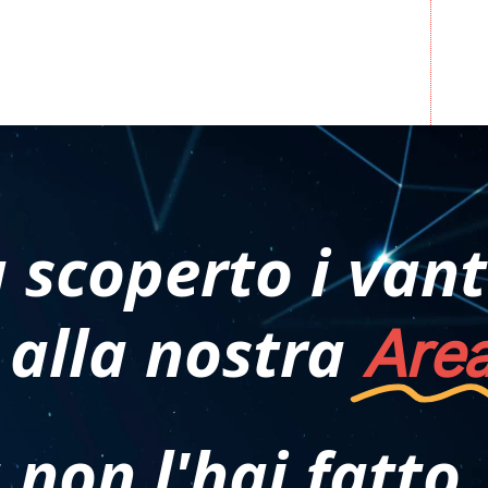
à scoperto i vant
Area
 alla nostra
non l'hai fatto,