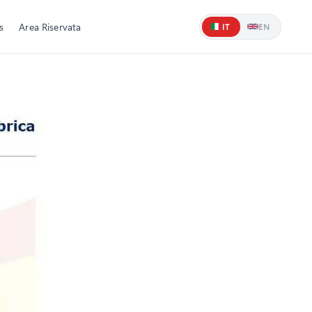
s
Area Riservata
IT
EN