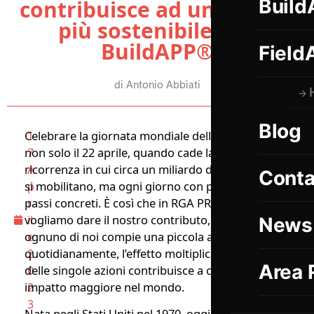
Build
contribuisce ad un mondo
più sostenibile con
BuildAPP®
Field
di Antonio Abbiati
Blog
Celebrare la giornata mondiale della Terra
1
non solo il 22 aprile, quando cade la
7
ricorrenza in cui circa un miliardo di persone
A
Conta
si mobilitano, ma ogni giorno con piccoli
p
passi concreti. È così che in RGA PROJECT
r
vogliamo dare il nostro contributo, perché se
il
News
ognuno di noi compie una piccola azione,
e
quotidianamente, l’effetto moltiplicatore
2
Area 
delle singole azioni contribuisce a creare un
0
impatto maggiore nel mondo.
2
3
Nata negli Stati Uniti nel 1970, oggi la