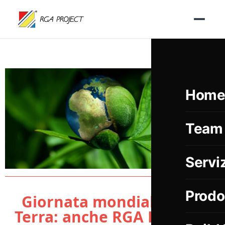
Hom
Team
Serviz
Prodo
Giornata mondiale della
Terra: anche RGA PROJECT