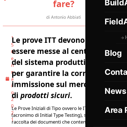
Build
fare?
di Antonio Abbiati
Field
1
Le prove ITT devono
5
essere messe al centro
Blog
G
e
del sistema produttivo
n
Conta
per garantire la corretta
n
a
immissione sul mercato
i
News
o
di
prodotti sicuri
.
2
0
Le Prove Iniziali di Tipo ovvero le ITT
Area 
2
(acronimo di Initial Type Testing), sono la
1
raccolta dei documenti che contengono