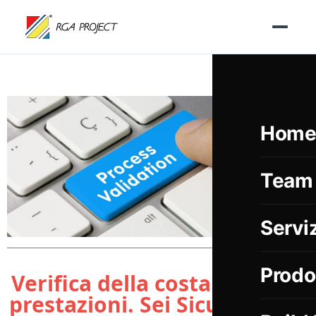
Hom
Team
Serviz
Prodo
Verifica della costanza delle
prestazioni. Sei Sicuro? Cosa