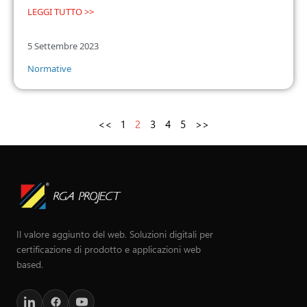
LEGGI TUTTO >>
5 Settembre 2023
Normative
<<
1
2
3
4
5
>>
Il valore aggiunto del web. Soluzioni digitali per
certificazione di prodotto e applicazioni web
based.