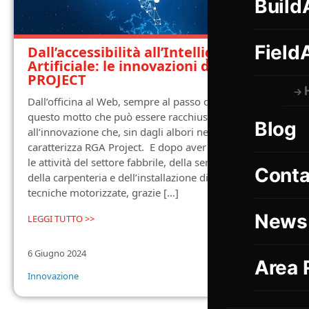
Build
Field
Dall’accessibilità all’Intelligenza
Artificiale: le innovazioni di RGA
PROJECT
Dall’officina al Web, sempre al passo con i tempi. È in
questo motto che può essere racchiusa la forte spinta
Blog
all’innovazione che, sin dagli albori nel 2005,
caratterizza RGA Project. E dopo aver rivoluzionato
le attività del settore fabbrile, della serramentistica,
Conta
della carpenteria e dell’installazione di chiusure
tecniche motorizzate, grazie [...]
News
LEGGI TUTTO >>
6 Giugno 2024
Area 
Innovazione